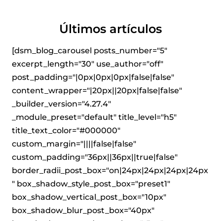
Últimos artículos
[dsm_blog_carousel posts_number="5"
excerpt_length="30" use_author="off"
post_padding="|0px|0px|0px|false|false"
content_wrapper="|20px||20px|false|false"
_builder_version="4.27.4"
_module_preset="default" title_level="h5"
title_text_color="#000000"
custom_margin="||||false|false"
custom_padding="36px||36px||true|false"
border_radii_post_box="on|24px|24px|24px|24px
" box_shadow_style_post_box="preset1"
box_shadow_vertical_post_box="10px"
box_shadow_blur_post_box="40px"