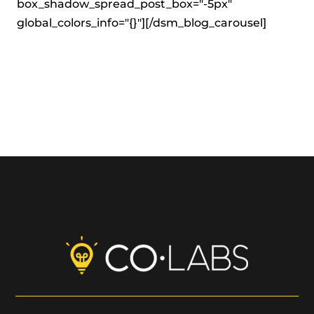
box_shadow_spread_post_box="-5px"
global_colors_info="{}"][/dsm_blog_carousel]