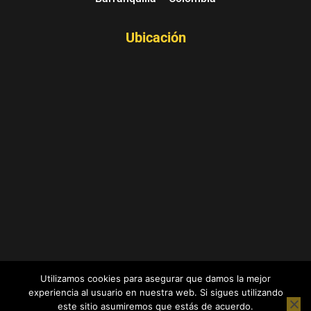
Ubicación
COLABS - COWORKING SPACES - Barranquilla,
Utilizamos cookies para asegurar que damos la mejor
Atlántico - Colombia
experiencia al usuario en nuestra web. Si sigues utilizando
este sitio asumiremos que estás de acuerdo.