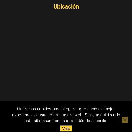
Ubicación
COLABS - COWORKING SPACES - Barranquilla,
Utilizamos cookies para asegurar que damos la mejor
Atlántico - Colombia
experiencia al usuario en nuestra web. Si sigues utilizando
este sitio asumiremos que estás de acuerdo.
Política de Privacidad
|
Política de Cookies
Vale