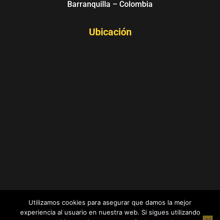
Barranquilla – Colombia
Ubicación
COLABS - COWORKING SPACES - Barranquilla,
Utilizamos cookies para asegurar que damos la mejor
Atlántico - Colombia
experiencia al usuario en nuestra web. Si sigues utilizando